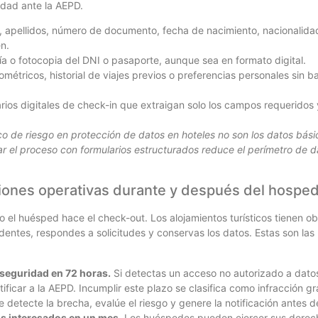
idad ante la AEPD.
 apellidos, número de documento, fecha de nacimiento, nacionalida
n.
a o fotocopia del DNI o pasaporte, aunque sea en formato digital.
métricos, historial de viajes previos o preferencias personales sin ba
rios digitales de check-in que extraigan solo los campos requeridos
co de riesgo en protección de datos en hoteles no son los datos bási
ar el proceso con formularios estructurados reduce el perímetro de dat
ciones operativas durante y después del hospe
 el huésped hace el check-out. Los alojamientos turísticos tienen ob
entes, respondes a solicitudes y conservas los datos. Estas son las
 seguridad en 72 horas.
Si detectas un acceso no autorizado a dato
ficar a la AEPD. Incumplir este plazo se clasifica como infracción gr
 detecte la brecha, evalúe el riesgo y genere la notificación antes d
s interesados en un mes.
Los huéspedes pueden ejercer sus derecho