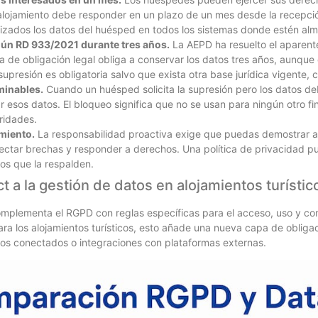
 alojamiento debe responder en un plazo de un mes desde la recepción
alizados los datos del huésped en todos los sistemas donde estén a
ún RD 933/2021 durante tres años.
La AEPD ha resuelto el aparente
ca de obligación legal obliga a conservar los datos tres años, aunque 
supresión es obligatoria salvo que exista otra base jurídica vigente, 
minables.
Cuando un huésped solicita la supresión pero los datos d
ar esos datos. El bloqueo significa que no se usan para ningún otro f
ridades.
miento.
La responsabilidad proactiva exige que puedas demostrar a
ectar brechas y responder a derechos. Una política de privacidad pu
nos que la respalden.
t a la gestión de datos en alojamientos turístic
omplementa el RGPD con reglas específicas para el acceso, uso y co
ra los alojamientos turísticos, esto añade una nueva capa de oblig
ivos conectados o integraciones con plataformas externas.