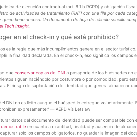
urídica de ejecución contractual (art. 6.1.b RGPD) y obligación fiscal
istro de actividades de tratamiento (RAT) con una fila por cada cate
 y quién tiene acceso. Un documento de hoja de cálculo sencillo cump
el Tech Insight
.
ger en el check-in y qué está prohibido?
tos es la regla que más incumplimientos genera en el sector turístico
lir la finalidad declarada. En el check-in, eso significa los campos 
dad que
conservar copias del DNI
o pasaporte de los huéspedes no es
amientos siguen haciéndolo por costumbre o por comodidad, pero est
ctas. El riesgo de suplantación de identidad que genera almacenar
 del DNI no es lícito aunque el huésped lo entregue voluntariamente. E
o prohíben expresamente.” — AEPD vía Letslaw
pturar datos del documento de identidad puede ser compatible con 
 demostrable
en cuanto a exactitud, finalidad y ausencia de almace
 capturar solo los campos obligatorios, no guardar la imagen del docu