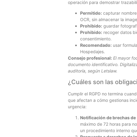
operación para demostrar trazabil
Permitido:
capturar nombre,
OCR, sin almacenar la image
Prohibido:
guardar fotografí
Prohibido:
recoger datos bio
consentimiento.
Recomendado:
usar formula
Hospedajes.
Consejo profesional:
El mayor fo
documento identificativo. Digitaliz
auditoría, según Letslaw.
¿Cuáles son las obliga
Cumplir el RGPD no termina cuando
que afectan a cómo gestionas incid
urgencia:
Notificación de brechas de
máximo de 72 horas para noti
un procedimiento interno que
Respuesta a derechos de lo