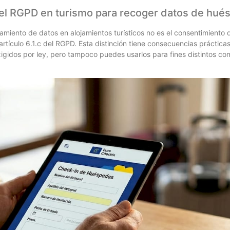
 del RGPD en turismo para recoger datos de hu
atamiento de datos en alojamientos turísticos no es el consentimiento 
artículo 6.1.c del RGPD. Esta distinción tiene consecuencias práctica
xigidos por ley, pero tampoco puedes usarlos para fines distintos co