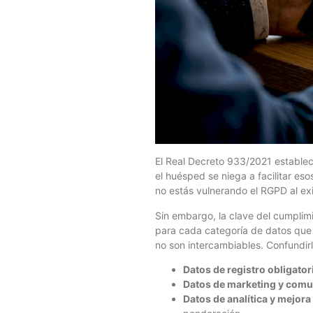
El Real Decreto 933/2021 establec
el huésped se niega a facilitar eso
no estás vulnerando el RGPD al exi
Sin embargo, la clave del cumplim
para cada categoría de datos que t
no son intercambiables. Confundir
Datos de registro obligator
Datos de marketing y comu
Datos de analítica y mejora 