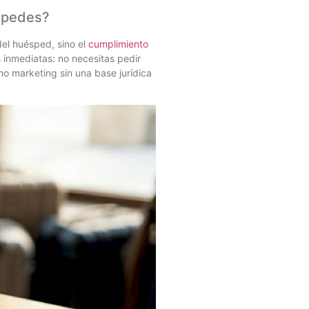
éspedes?
del huésped, sino el
cumplimiento
s inmediatas: no necesitas pedir
mo marketing sin una base jurídica