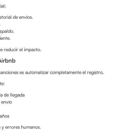
ial:
torial de envíos.
.
spaldo.
iente.
e reducir el impacto.
Airbnb
sanciones es automatizar completamente el registro.
te:
a de llegada
 envío
 años
os y errores humanos.