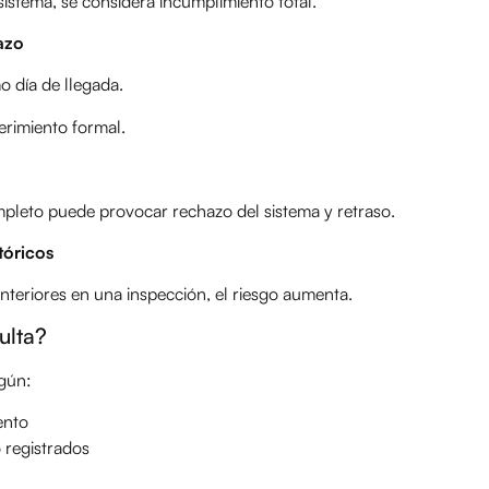
sistema, se considera incumplimiento total.
lazo
o día de llegada.
rimiento formal.
pleto puede provocar rechazo del sistema y retraso.
tóricos
nteriores en una inspección, el riesgo aumenta.
ulta?
egún:
ento
registrados