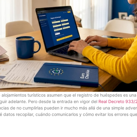
 alojamientos turísticos asumen que el registro de huéspedes es una 
guir adelante. Pero desde la entrada en vigor del
Real Decreto 933/
ncias de no cumplirlas pueden ir mucho más allá de una simple advert
 datos recopilar, cuándo comunicarlos y cómo evitar los errores qu