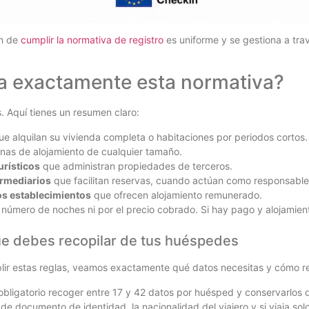
ón de
cumplir la normativa de registro
es uniforme y se gestiona a travé
ta exactamente esta normativa?
. Aquí tienes un resumen claro:
e alquilan su vivienda completa o habitaciones por periodos cortos.
as de alojamiento de cualquier tamaño.
urísticos
que administran propiedades de terceros.
ermediarios
que facilitan reservas, cuando actúan como responsables
os establecimientos
que ofrecen alojamiento remunerado.
 número de noches ni por el precio cobrado. Si hay pago y alojamient
ue debes recopilar de tus huéspedes
ir estas reglas, veamos exactamente qué datos necesitas y cómo re
 obligatorio recoger entre 17 y 42 datos por huésped y conservarlos
de documento de identidad, la nacionalidad del viajero y si viaja s