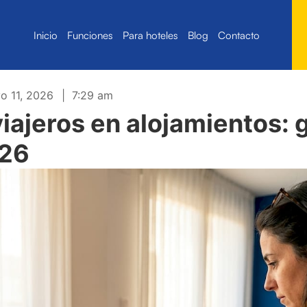
Inicio
Funciones
Para hoteles
Blog
Contacto
o 11, 2026
|
7:29 am
viajeros en alojamientos: 
026