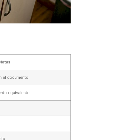
Notas
n el documento
nto equivalente
nto