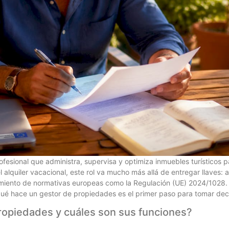
fesional que administra, supervisa y optimiza inmuebles turísticos p
l alquiler vacacional, este rol va mucho más allá de entregar llaves:
miento de normativas europeas como la Regulación (UE) 2024/1028. Si
 qué hace un gestor de propiedades es el primer paso para tomar dec
ropiedades y cuáles son sus funciones?