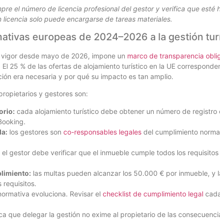
mpre el número de licencia profesional del gestor y verifica que esté 
n licencia solo puede encargarse de tareas materiales.
ativas europeas de 2024–2026 a la gestión turí
n vigor desde mayo de 2026, impone un
marco de transparencia oblig
El 25 % de las ofertas de alojamiento turístico en la UE corresponden
ación era necesaria y por qué su impacto es tan amplio.
ropietarios y gestores son:
orio:
cada alojamiento turístico debe obtener un número de registro o
Booking.
da:
los gestores son
co-responsables legales
del cumplimiento normati
el gestor debe verificar que el inmueble cumple todos los requisito
limiento:
las multas pueden alcanzar los 50.000 € por inmueble, y l
 requisitos.
normativa evoluciona. Revisar el
checklist de cumplimiento legal
cada
ica que delegar la gestión no exime al propietario de las consecuenc