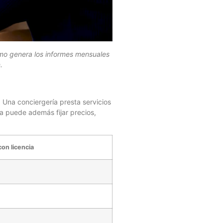
ómo genera los informes mensuales
.
. Una conciergería presta servicios
a puede además fijar precios,
on licencia