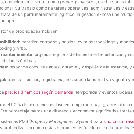
as, conocido en el sector como
property manager
, es el responsable 
acional. Su trabajo combina tareas operativas, administrativas y est
 trata de un perfil meramente logístico: la gestión exitosa une múltip
 tiempo.
estor de propiedades incluyen:
nibilidad:
coordina entradas y salidas, evita overbookings y mantien
ooking y Vrbo.
y mantenimiento:
organiza equipos de limpieza entre estancias y sup
ndiciones óptimas.
des:
responde consultas antes, durante y después de la estancia, y 
gal:
tramita licencias, registra viajeros según la normativa vigente y m
ica
precios dinámicos según demanda
, temporada y eventos locales
rar el 90 % de ocupación incluso en temporada baja gracias al uso d
Ese porcentaje marca una diferencia económica significativa frente a
n sistemas PMS (
Property Management System
) para
sincronizar res
 profundizar en cómo estas herramientas funcionan en la práctica e