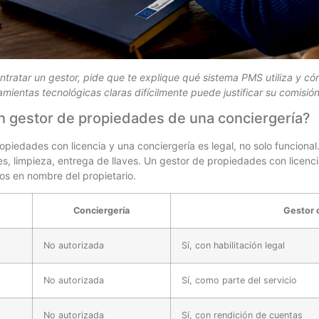
ntratar un gestor, pide que te explique qué sistema PMS utiliza y c
amientas tecnológicas claras difícilmente puede justificar su comisión
un gestor de propiedades de una conciergería?
opiedades con licencia y una conciergería es legal, no solo funcional
s, limpieza, entrega de llaves. Un gestor de propiedades con licenci
sos en nombre del propietario.
Conciergería
Gestor c
No autorizada
Sí, con habilitación legal
No autorizada
Sí, como parte del servicio
No autorizada
Sí, con rendición de cuentas