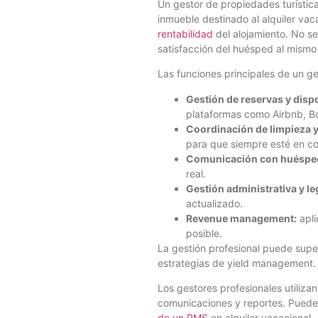
Un gestor de propiedades turístic
inmueble destinado al alquiler vac
rentabilidad
del alojamiento. No se
satisfacción del huésped al mismo
Las funciones principales de un g
Gestión de reservas y dispo
plataformas como Airbnb, B
Coordinación de limpieza 
para que siempre esté en co
Comunicación con huéspe
real.
Gestión administrativa y le
actualizado.
Revenue management:
apl
posible.
La gestión profesional puede supe
estrategias de yield management. 
Los gestores profesionales utiliza
comunicaciones y reportes. Puedes
de un PMS
en alquiler vacacional.