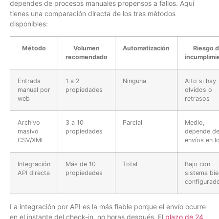
dependes de procesos manuales propensos a fallos. Aquí
tienes una comparación directa de los tres métodos
disponibles:
Método
Volumen
Automatización
Riesgo 
recomendado
incumplimi
Entrada
1 a 2
Ninguna
Alto si hay
manual por
propiedades
olvidos o
web
retrasos
Archivo
3 a 10
Parcial
Medio,
masivo
propiedades
depende d
CSV/XML
envíos en l
Integración
Más de 10
Total
Bajo con
API directa
propiedades
sistema bie
configurad
La integración por API es la más fiable porque el envío ocurre
en el instante del check-in, no horas después. El
plazo de 24