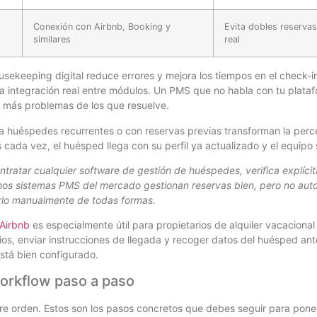
Conexión con Airbnb, Booking y
Evita dobles reservas
similares
real
sekeeping digital reduce errores y mejora los tiempos en el check-i
la integración real entre módulos. Un PMS que no habla con tu plata
a más problemas de los que resuelve.
 huéspedes recurrentes o con reservas previas transforman la perce
cada vez, el huésped llega con su perfil ya actualizado y el equipo s
ntratar cualquier software de gestión de huéspedes, verifica explícit
os sistemas PMS del mercado gestionan reservas bien, pero no autom
erlo manualmente de todas formas.
 Airbnb
es especialmente útil para propietarios de alquiler vacacional
ios, enviar instrucciones de llegada y recoger datos del huésped an
está bien configurado.
orkflow paso a paso
ere orden. Estos son los pasos concretos que debes seguir para pon