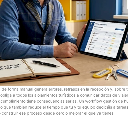
 de forma manual genera errores, retrasos en la recepción y, sobre t
bliga a todos los alojamientos turísticos a comunicar datos de viajer
ncumplimiento tiene consecuencias serias. Un workflow gestión de h
o que también reduce el tiempo que tú y tu equipo dedicáis a tareas 
 construir ese proceso desde cero o mejorar el que ya tienes.