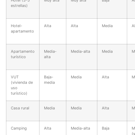
Hotel (3-5
Muy alta
Muy alta
Baja
A
estrellas)
Hotel-
Alta
Alta
Media
A
apartamento
Apartamento
Media-
Media-alta
Media
M
turístico
alta
VUT
Baja-
Media
Alta
M
(vivienda de
media
uso
turístico)
Casa rural
Media
Media
Alta
M
Camping
Alta
Media-alta
Baja
M
(