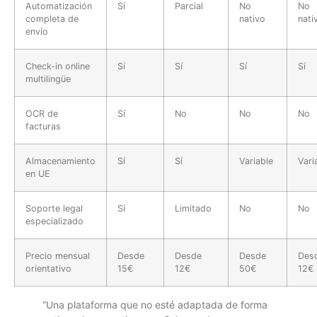
Automatización
Sí
Parcial
No
No
completa de
nativo
nati
envío
Check-in online
Sí
Sí
Sí
Sí
multilingüe
OCR de
Sí
No
No
No
facturas
Almacenamiento
Sí
Sí
Variable
Vari
en UE
Soporte legal
Sí
Limitado
No
No
especializado
Precio mensual
Desde
Desde
Desde
Des
orientativo
15€
12€
50€
12€
“Una plataforma que no esté adaptada de forma