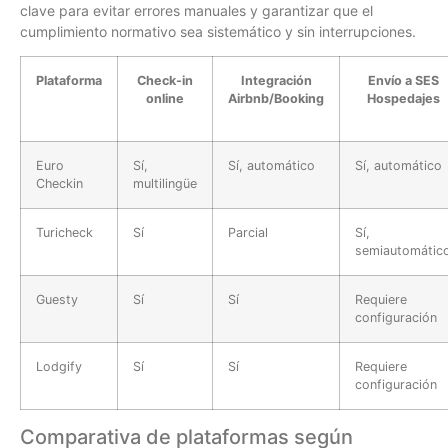
clave para evitar errores manuales y garantizar que el
cumplimiento normativo sea sistemático y sin interrupciones.
Plataforma
Check-in
Integración
Envío a SES
online
Airbnb/Booking
Hospedajes
Euro
Sí,
Sí, automático
Sí, automático
Checkin
multilingüe
Turicheck
Sí
Parcial
Sí,
semiautomátic
Guesty
Sí
Sí
Requiere
configuración
Lodgify
Sí
Sí
Requiere
configuración
Comparativa de plataformas según